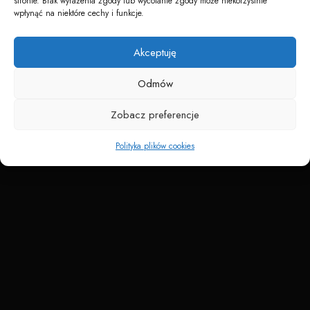
stronie. Brak wyrażenia zgody lub wycofanie zgody może niekorzystnie
wpłynąć na niektóre cechy i funkcje.
Akceptuję
Napędzane przez technologię
Odmów
Zobacz preferencje
Polityka plików cookies