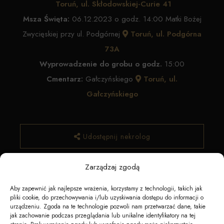
Toruń, ul. Skłodowskiej-Curie 41
Msza Święta:
06.12.2023 o godz. 14:00 Matki Bożej
Zwycięskiej przy ul. Podgórnej
Toruń, ul. Podgórna
73A
Wyprowadzenie do grobu o godz.
15:00
Cmentarz:
Gałczyńskiego
Toruń, ul.
Gałczyńskiego
Udostępnij nekrolog
Zarządzaj zgodą
✿ Zamów kwiaty
Aby zapewnić jak najlepsze wrażenia, korzystamy z technologii, takich jak
pliki cookie, do przechowywania i/lub uzyskiwania dostępu do informacji o
urządzeniu. Zgoda na te technologie pozwoli nam przetwarzać dane, takie
jak zachowanie podczas przeglądania lub unikalne identyfikatory na tej