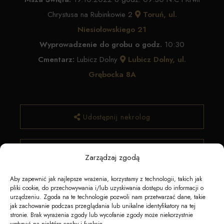
Chrystusa na Rubinkowie 2
Toruń, ul.
Niesiołowskiego 21
Wyprowadzenie do grobu o godz.
10:30
Cmentarz:
Lubicz Dolny
Lubicz Dolny, ul.
Grębocka 8A
Udostępnij nekrolog
✿ Zamów kwiaty
Zarządzaj zgodą
Aby zapewnić jak najlepsze wrażenia, korzystamy z technologii, takich jak
pliki cookie, do przechowywania i/lub uzyskiwania dostępu do informacji o
urządzeniu. Zgoda na te technologie pozwoli nam przetwarzać dane, takie
jak zachowanie podczas przeglądania lub unikalne identyfikatory na tej
stronie. Brak wyrażenia zgody lub wycofanie zgody może niekorzystnie
wpłynąć na niektóre cechy i funkcje.