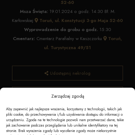
52-60
Msza Święta:
19.01.2024 o godz. 14:30 Bł. M.
Karłowskiej
Toruń, ul. Konstytucji 3-go Maja 52-60
Wyprowadzenie do grobu o godz.
15:30
Cmentarz:
Cmentarz Parafialny w Kaszczorku
Toruń,
ul. Turystyczna 49/51
Udostępnij nekrolog
✿ Zamów kwiaty
Zarządzaj zgodą
Aby zapewnić jak najlepsze wrażenia, korzystamy z technologii, takich jak
pliki cookie, do przechowywania i/lub uzyskiwania dostępu do informacji o
urządzeniu. Zgoda na te technologie pozwoli nam przetwarzać dane, takie
jak zachowanie podczas przeglądania lub unikalne identyfikatory na tej
stronie. Brak wyrażenia zgody lub wycofanie zgody może niekorzystnie