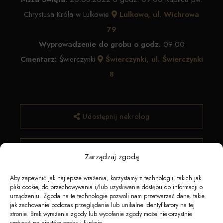
Chrystusa Króla w Lulkowie
Lulkowo, ul. Wichrowa
79
Wyprowadzenie do grobu o godz.
09:00
Cmentarz:
Świerczynki
Świerczynki, ul. Świerczynki
8
Udostępnij nekrolog
✿ Zamów kwiaty
Zarządzaj zgodą
Aby zapewnić jak najlepsze wrażenia, korzystamy z technologii, takich jak
pliki cookie, do przechowywania i/lub uzyskiwania dostępu do informacji o
urządzeniu. Zgoda na te technologie pozwoli nam przetwarzać dane, takie
jak zachowanie podczas przeglądania lub unikalne identyfikatory na tej
stronie. Brak wyrażenia zgody lub wycofanie zgody może niekorzystnie
wpłynąć na niektóre cechy i funkcje.