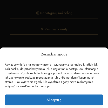
Udostępnij nekrolog
✿ Zamów kwiaty
Zarządzaj zgodą
Aby zapewnić jak najlepsze wrażenia, korzystamy z technologii, takich jak
pliki cookie, do przechowywania i/lub uzyskiwania dostępu do informacji o
urządzeniu. Zgoda na te technologie pozwoli nam przetwarzać dane, takie
Napędzane przez technologię
jak zachowanie podczas przeglądania lub unikalne identyfikatory na tej
stronie. Brak wyrażenia zgody lub wycofanie zgody może niekorzystnie
wpłynąć na niektóre cechy i funkcje.
Akceptuję