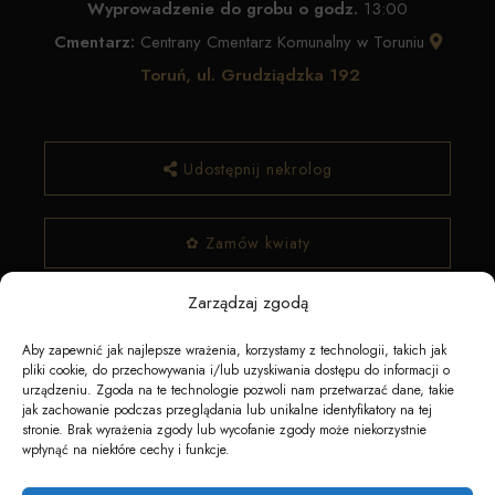
Wyprowadzenie do grobu o godz.
13:00
Cmentarz:
Centrany Cmentarz Komunalny w Toruniu
Toruń, ul. Grudziądzka 192
Udostępnij nekrolog
✿ Zamów kwiaty
Zarządzaj zgodą
Aby zapewnić jak najlepsze wrażenia, korzystamy z technologii, takich jak
pliki cookie, do przechowywania i/lub uzyskiwania dostępu do informacji o
urządzeniu. Zgoda na te technologie pozwoli nam przetwarzać dane, takie
jak zachowanie podczas przeglądania lub unikalne identyfikatory na tej
stronie. Brak wyrażenia zgody lub wycofanie zgody może niekorzystnie
wpłynąć na niektóre cechy i funkcje.
Napędzane przez technologię