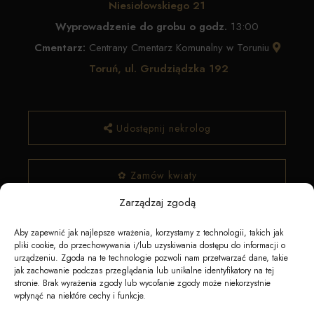
Niesiołowskiego 21
Wyprowadzenie do grobu o godz.
13:00
Cmentarz:
Centrany Cmentarz Komunalny w Toruniu
Toruń, ul. Grudziądzka 192
Udostępnij nekrolog
✿ Zamów kwiaty
Zarządzaj zgodą
Aby zapewnić jak najlepsze wrażenia, korzystamy z technologii, takich jak
pliki cookie, do przechowywania i/lub uzyskiwania dostępu do informacji o
urządzeniu. Zgoda na te technologie pozwoli nam przetwarzać dane, takie
jak zachowanie podczas przeglądania lub unikalne identyfikatory na tej
stronie. Brak wyrażenia zgody lub wycofanie zgody może niekorzystnie
wpłynąć na niektóre cechy i funkcje.
Napędzane przez technologię