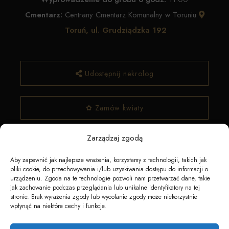
Cmentarz:
Centrany Cmentarz Komunalny w Toruniu
Toruń, ul. Grudziądzka 192
Udostępnij nekrolog
✿ Zamów kwiaty
Zarządzaj zgodą
Aby zapewnić jak najlepsze wrażenia, korzystamy z technologii, takich jak
pliki cookie, do przechowywania i/lub uzyskiwania dostępu do informacji o
urządzeniu. Zgoda na te technologie pozwoli nam przetwarzać dane, takie
jak zachowanie podczas przeglądania lub unikalne identyfikatory na tej
stronie. Brak wyrażenia zgody lub wycofanie zgody może niekorzystnie
wpłynąć na niektóre cechy i funkcje.
Napędzane przez technologię