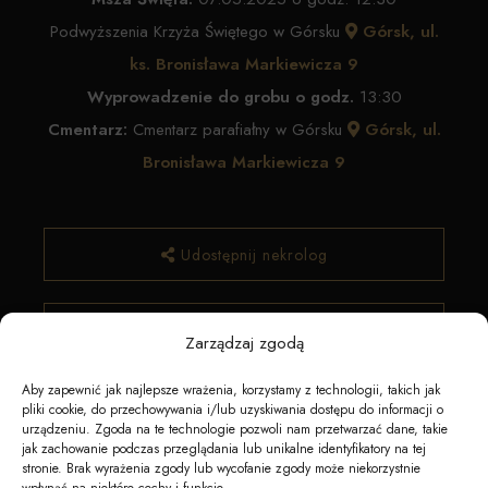
Podwyższenia Krzyża Świętego w Górsku
Górsk, ul.
ks. Bronisława Markiewicza 9
Wyprowadzenie do grobu o godz.
13:30
Cmentarz:
Cmentarz parafiałny w Górsku
Górsk, ul.
Bronisława Markiewicza 9
Udostępnij nekrolog
✿ Zamów kwiaty
Zarządzaj zgodą
Aby zapewnić jak najlepsze wrażenia, korzystamy z technologii, takich jak
pliki cookie, do przechowywania i/lub uzyskiwania dostępu do informacji o
urządzeniu. Zgoda na te technologie pozwoli nam przetwarzać dane, takie
jak zachowanie podczas przeglądania lub unikalne identyfikatory na tej
stronie. Brak wyrażenia zgody lub wycofanie zgody może niekorzystnie
wpłynąć na niektóre cechy i funkcje.