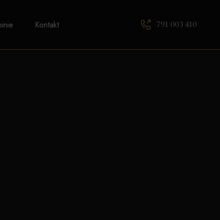
791 003 410
inie
Kontakt