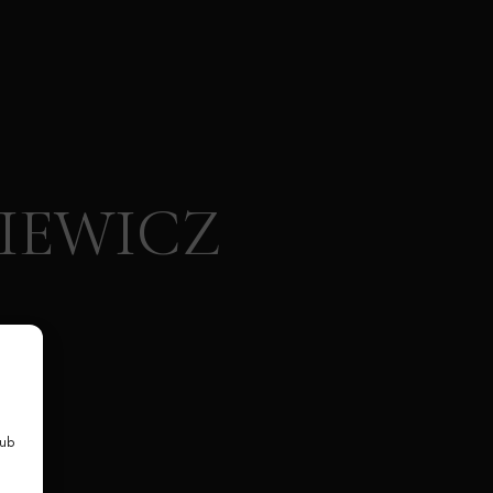
IEWICZ
lub