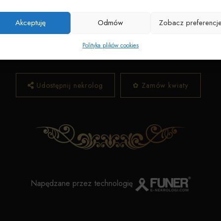
Data pogrzebu:
19.02.2026
dz. 11:30 Niepokalanego Poczęcia NMP przy ul. Hallera
Toru
Akceptuję
Odmów
Zobacz preferencj
Wyprowadzenie do grobu o godz.
12:30
Polityka plików cookies
Cmentarz:
Poznańska Nowy
Toruń, ul. Poznańska 146
Udostępnij nekrolog
✿ Zamów kwiaty
Napędzane przez technologię