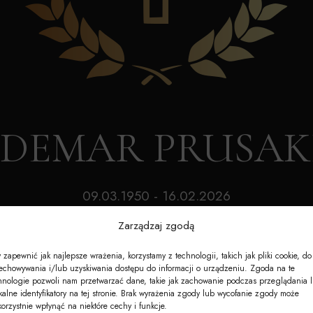
Akcesoria
Nagrobki
e-Nekrologi
ALDEMAR PRUSAK
09.03.1950 - 16.02.2026
Wiek: 75 lat
Zarządzaj zgodą
 zapewnić jak najlepsze wrażenia, korzystamy z technologii, takich jak pliki cookie, do
echowywania i/lub uzyskiwania dostępu do informacji o urządzeniu. Zgoda na te
hnologie pozwoli nam przetwarzać dane, takie jak zachowanie podczas przeglądania 
kalne identyfikatory na tej stronie. Brak wyrażenia zgody lub wycofanie zgody może
korzystnie wpłynąć na niektóre cechy i funkcje.