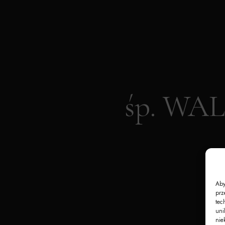
śp. W
Aby
prz
tec
uni
nie