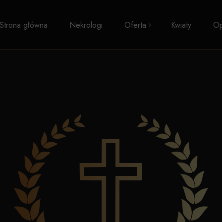
Strona główna
Nekrologi
Oferta
Kwiaty
Op
Pogrzeby z trumną
Kremacje
Pogrzeby wyznaniowe
Pogrzeby świeckie
Transport zwłok
Formalności i zasiłki
Kosmetyka pośmiertna
Kaplice