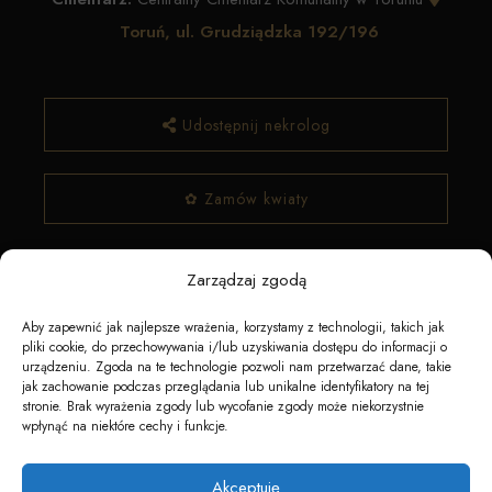
Toruń, ul. Grudziądzka 192/196
Udostępnij nekrolog
✿ Zamów kwiaty
Zarządzaj zgodą
Aby zapewnić jak najlepsze wrażenia, korzystamy z technologii, takich jak
pliki cookie, do przechowywania i/lub uzyskiwania dostępu do informacji o
urządzeniu. Zgoda na te technologie pozwoli nam przetwarzać dane, takie
jak zachowanie podczas przeglądania lub unikalne identyfikatory na tej
stronie. Brak wyrażenia zgody lub wycofanie zgody może niekorzystnie
Napędzane przez technologię
wpłynąć na niektóre cechy i funkcje.
Akceptuję