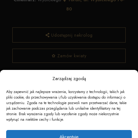
80
Udostępnij nekrolog
✿ Zamów kwiaty
Zarządzaj zgodą
Aby zapewnić jak najlepsze wrażenia, korzystamy z technologii, takich jak
pliki cookie, do przechowywania i/lub uzyskiwania dostępu do informacji o
urządzeniu. Zgoda na te technologie pozwoli nam przetwarzać dane, takie
jak zachowanie podczas przeglądania lub unikalne identyfikatory na tej
stronie. Brak wyrażenia zgody lub wycofanie zgody może niekorzystnie
Napędzane przez technologię
wpłynąć na niektóre cechy i funkcje.
Akceptuję