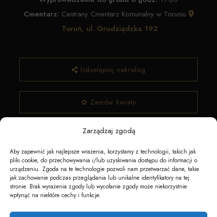
Cmentarz:
Centrany Cmentarz Komunalny w Toruniu
Toruń, ul. Grudziądzka 192
Udostępnij nekrolog
✿ Zamów kwiaty
Zarządzaj zgodą
Aby zapewnić jak najlepsze wrażenia, korzystamy z technologii, takich jak
pliki cookie, do przechowywania i/lub uzyskiwania dostępu do informacji o
urządzeniu. Zgoda na te technologie pozwoli nam przetwarzać dane, takie
jak zachowanie podczas przeglądania lub unikalne identyfikatory na tej
stronie. Brak wyrażenia zgody lub wycofanie zgody może niekorzystnie
wpłynąć na niektóre cechy i funkcje.
Napędzane przez technologię