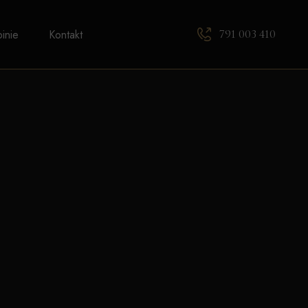
791 003 410
inie
Kontakt