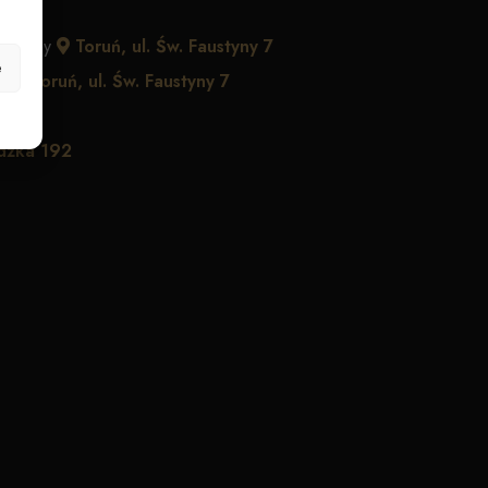
Faustyny
Toruń, ul. Św. Faustyny 7
e
ny
Toruń, ul. Św. Faustyny 7
ądzka 192