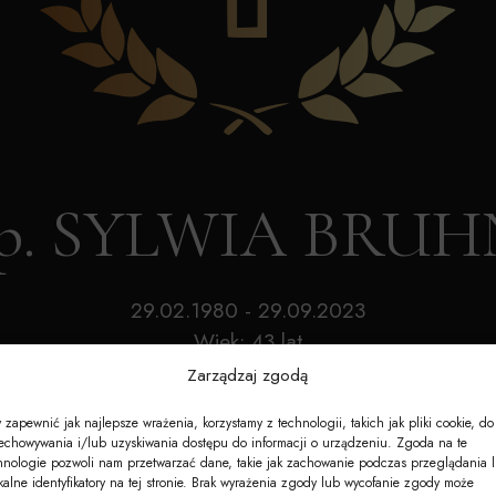
Akcesoria
Nagrobki
e-Nekrologi
śp. SYLWIA BRUH
29.02.1980 - 29.09.2023
Wiek: 43 lat
Zarządzaj zgodą
 zapewnić jak najlepsze wrażenia, korzystamy z technologii, takich jak pliki cookie, do
echowywania i/lub uzyskiwania dostępu do informacji o urządzeniu. Zgoda na te
hnologie pozwoli nam przetwarzać dane, takie jak zachowanie podczas przeglądania 
kalne identyfikatory na tej stronie. Brak wyrażenia zgody lub wycofanie zgody może