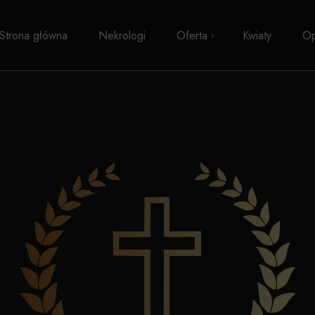
Strona główna
Nekrologi
Oferta
Kwiaty
Op
Pogrzeby z trumną
Kremacje
Pogrzeby wyznaniowe
Pogrzeby świeckie
Transport zwłok
Formalności i zasiłki
Kosmetyka pośmiertna
Kaplice