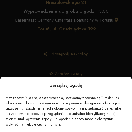
Niesiołowskiego 21
Wyprowadzenie do grobu o godz.
13:00
Cmentarz:
Centrany Cmentarz Komunalny w Toruniu
Toruń, ul. Grudziądzka 192
Udostępnij nekrolog
✿ Zamów kwiaty
Zarządzaj zgodą
Aby zapewnić jak najlepsze wrażenia, korzystamy z technologii, takich jak
pliki cookie, do przechowywania i/lub uzyskiwania dostępu do informacji o
urządzeniu. Zgoda na te technologie pozwoli nam przetwarzać dane, takie
jak zachowanie podczas przeglądania lub unikalne identyfikatory na tej
stronie. Brak wyrażenia zgody lub wycofanie zgody może niekorzystnie
wpłynąć na niektóre cechy i funkcje.
Napędzane przez technologię