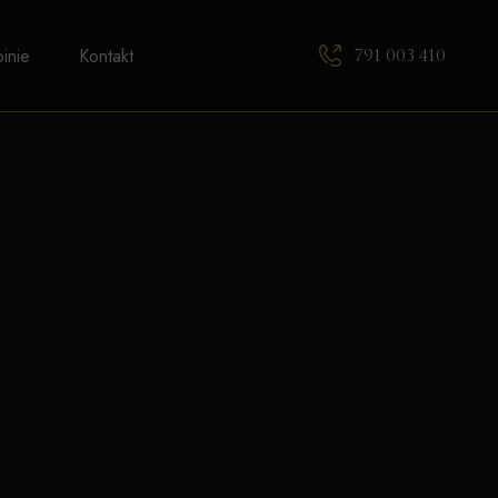
791 003 410
inie
Kontakt