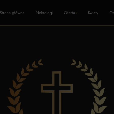
Strona główna
Nekrologi
Oferta
Kwiaty
Op
Pogrzeby z trumną
Kremacje
Pogrzeby wyznaniowe
Pogrzeby świeckie
Transport zwłok
Formalności i zasiłki
Kosmetyka pośmiertna
Kaplice