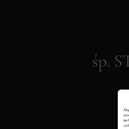
śp. 
Aby
prz
tec
uni