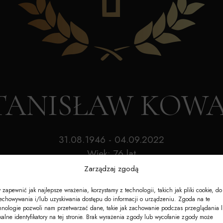
Akcesoria
Nagrobki
e-Nekrologi
STANISŁAW KOWA
31.08.1946 - 04.09.2022
Wiek: 76 lat
Zarządzaj zgodą
 zapewnić jak najlepsze wrażenia, korzystamy z technologii, takich jak pliki cookie, do
echowywania i/lub uzyskiwania dostępu do informacji o urządzeniu. Zgoda na te
hnologie pozwoli nam przetwarzać dane, takie jak zachowanie podczas przeglądania 
kalne identyfikatory na tej stronie. Brak wyrażenia zgody lub wycofanie zgody może