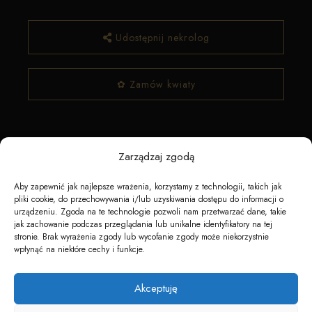
Udostępnij nekrolog
✿ Zamów kwiaty
Zarządzaj zgodą
Aby zapewnić jak najlepsze wrażenia, korzystamy z technologii, takich jak
pliki cookie, do przechowywania i/lub uzyskiwania dostępu do informacji o
urządzeniu. Zgoda na te technologie pozwoli nam przetwarzać dane, takie
Napędzane przez technologię
jak zachowanie podczas przeglądania lub unikalne identyfikatory na tej
stronie. Brak wyrażenia zgody lub wycofanie zgody może niekorzystnie
wpłynąć na niektóre cechy i funkcje.
Akceptuję