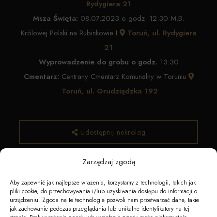
Rydygiera 21
Msza Święta:
08.07.2023 o godz. 12:30 M.B.
Królowej Polski na Rubinkowie I
Toruń, ul. Rydygiera
21
Wyprowadzenie do grobu o godz.
13:30
Cmentarz:
Centrany Cmentarz Komunalny w Toruniu
Toruń, ul. Grudziądzka 192
Udostępnij nekrolog
Zarządzaj zgodą
✿ Zamów kwiaty
Aby zapewnić jak najlepsze wrażenia, korzystamy z technologii, takich jak
pliki cookie, do przechowywania i/lub uzyskiwania dostępu do informacji o
urządzeniu. Zgoda na te technologie pozwoli nam przetwarzać dane, takie
jak zachowanie podczas przeglądania lub unikalne identyfikatory na tej