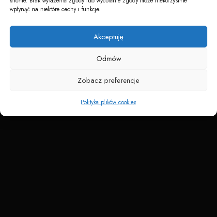
stronie. Brak wyrażenia zgody lub wycofanie zgody może niekorzystnie
wpłynąć na niektóre cechy i funkcje.
Akceptuję
Napędzane przez technologię
Odmów
Zobacz preferencje
Polityka plików cookies