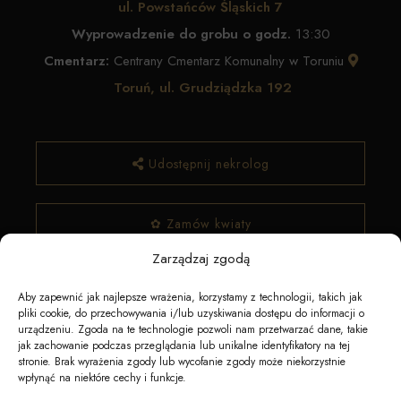
ul. Powstańców Śląskich 7
Wyprowadzenie do grobu o godz.
13:30
Cmentarz:
Centrany Cmentarz Komunalny w Toruniu
Toruń, ul. Grudziądzka 192
Udostępnij nekrolog
✿ Zamów kwiaty
Zarządzaj zgodą
Aby zapewnić jak najlepsze wrażenia, korzystamy z technologii, takich jak
pliki cookie, do przechowywania i/lub uzyskiwania dostępu do informacji o
urządzeniu. Zgoda na te technologie pozwoli nam przetwarzać dane, takie
jak zachowanie podczas przeglądania lub unikalne identyfikatory na tej
stronie. Brak wyrażenia zgody lub wycofanie zgody może niekorzystnie
wpłynąć na niektóre cechy i funkcje.
Napędzane przez technologię