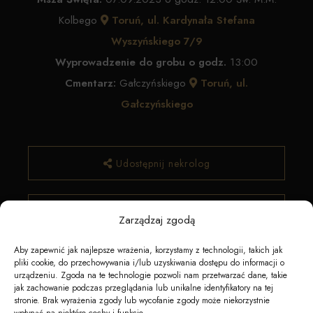
Kolbego
Toruń, ul. Kardynała Stefana
Wyszyńskiego 7/9
Wyprowadzenie do grobu o godz.
13:00
Cmentarz:
Gałczyńskiego
Toruń, ul.
Gałczyńskiego
Udostępnij nekrolog
✿ Zamów kwiaty
Zarządzaj zgodą
Aby zapewnić jak najlepsze wrażenia, korzystamy z technologii, takich jak
pliki cookie, do przechowywania i/lub uzyskiwania dostępu do informacji o
urządzeniu. Zgoda na te technologie pozwoli nam przetwarzać dane, takie
jak zachowanie podczas przeglądania lub unikalne identyfikatory na tej
stronie. Brak wyrażenia zgody lub wycofanie zgody może niekorzystnie
wpłynąć na niektóre cechy i funkcje.