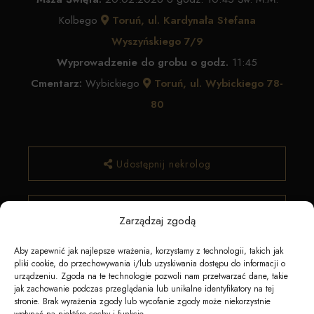
Kolbego
Toruń, ul. Kardynała Stefana
Wyszyńskiego 7/9
Wyprowadzenie do grobu o godz.
11:45
Cmentarz:
Wybickiego
Toruń, ul. Wybickiego 78-
80
Udostępnij nekrolog
✿ Zamów kwiaty
Zarządzaj zgodą
Aby zapewnić jak najlepsze wrażenia, korzystamy z technologii, takich jak
pliki cookie, do przechowywania i/lub uzyskiwania dostępu do informacji o
urządzeniu. Zgoda na te technologie pozwoli nam przetwarzać dane, takie
jak zachowanie podczas przeglądania lub unikalne identyfikatory na tej
stronie. Brak wyrażenia zgody lub wycofanie zgody może niekorzystnie
wpłynąć na niektóre cechy i funkcje.