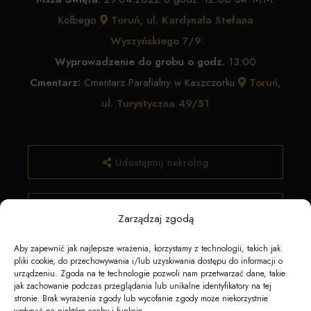
Kolbego
Toruń, ul. Kardynała Stefana
Wyszyńskiego 7/9
Wyprowadzenie do grobu o godz.
13:00
Cmentarz:
Cmentarz Parafialny w Kaszczorku
Toruń,
ul. Turystyczna 49/51
Udostępnij nekrolog
✿ Zamów kwiaty
Zarządzaj zgodą
Aby zapewnić jak najlepsze wrażenia, korzystamy z technologii, takich jak
pliki cookie, do przechowywania i/lub uzyskiwania dostępu do informacji o
urządzeniu. Zgoda na te technologie pozwoli nam przetwarzać dane, takie
jak zachowanie podczas przeglądania lub unikalne identyfikatory na tej
stronie. Brak wyrażenia zgody lub wycofanie zgody może niekorzystnie
wpłynąć na niektóre cechy i funkcje.