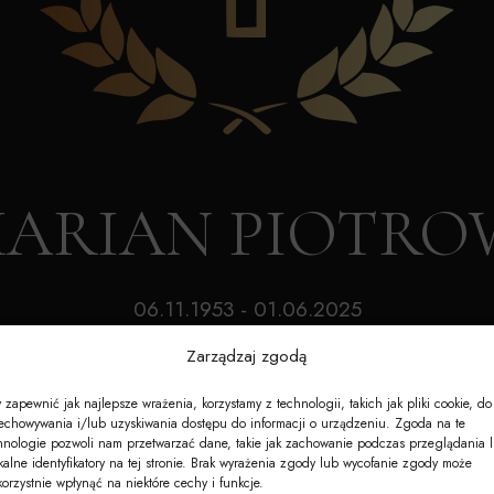
Akcesoria
Nagrobki
e-Nekrologi
 MARIAN PIOTRO
06.11.1953 - 01.06.2025
Wiek: 71 lat
Zarządzaj zgodą
 zapewnić jak najlepsze wrażenia, korzystamy z technologii, takich jak pliki cookie, do
echowywania i/lub uzyskiwania dostępu do informacji o urządzeniu. Zgoda na te
hnologie pozwoli nam przetwarzać dane, takie jak zachowanie podczas przeglądania 
kalne identyfikatory na tej stronie. Brak wyrażenia zgody lub wycofanie zgody może
korzystnie wpłynąć na niektóre cechy i funkcje.