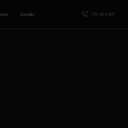
791 003 410
inie
Kontakt