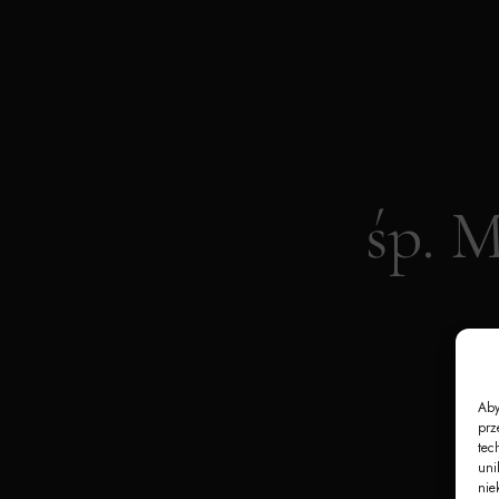
śp.
Aby
prz
tec
uni
nie