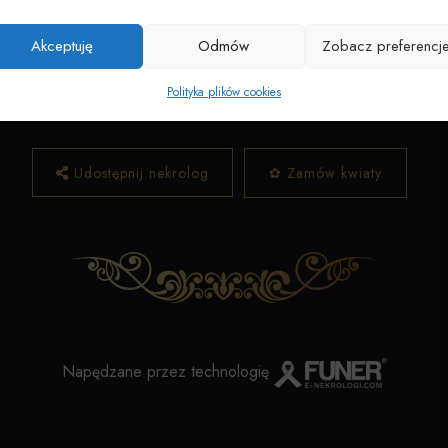
Data pogrzebu:
04.06.2025
25 o godz. 09:30 w kaplicy przy Centralnym Cmentarzu Komuna
Akceptuję
Odmów
Zobacz preferencj
Wyprowadzenie do grobu o godz.
10:00
Polityka plików cookies
entralny Cmentarz Komunalny w Toruniu
Toruń, ul. Grudziąd
Udostępnij nekrolog
✿ Zamów kwiaty
Napędzane przez technologię