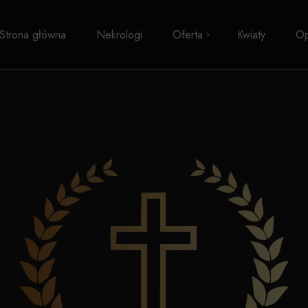
Strona główna
Nekrologi
Oferta
Kwiaty
Op
Pogrzeby z trumną
Kremacje
Pogrzeby wyznaniowe
Pogrzeby świeckie
Transport zwłok
Formalności i zasiłki
Kosmetyka pośmiertna
Kaplice