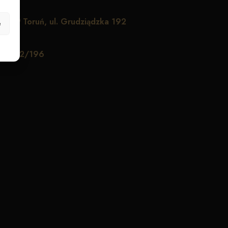
lnym
Toruń, ul. Grudziądzka 192
e
zka 192/196