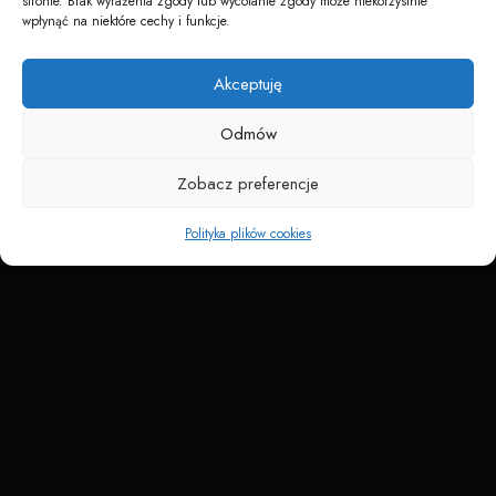
stronie. Brak wyrażenia zgody lub wycofanie zgody może niekorzystnie
wpłynąć na niektóre cechy i funkcje.
Akceptuję
Napędzane przez technologię
Odmów
Zobacz preferencje
Polityka plików cookies