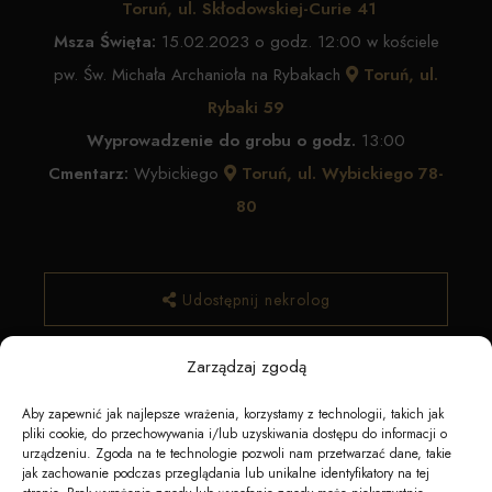
Toruń, ul. Skłodowskiej-Curie 41
Msza Święta:
15.02.2023 o godz. 12:00 w kościele
pw. Św. Michała Archanioła na Rybakach
Toruń, ul.
Rybaki 59
Wyprowadzenie do grobu o godz.
13:00
Cmentarz:
Wybickiego
Toruń, ul. Wybickiego 78-
80
Udostępnij nekrolog
Zarządzaj zgodą
✿ Zamów kwiaty
Aby zapewnić jak najlepsze wrażenia, korzystamy z technologii, takich jak
pliki cookie, do przechowywania i/lub uzyskiwania dostępu do informacji o
urządzeniu. Zgoda na te technologie pozwoli nam przetwarzać dane, takie
jak zachowanie podczas przeglądania lub unikalne identyfikatory na tej