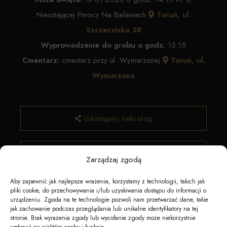
Nieustającej Pmocy Na Bielawach
Toruń, ul.
Szczecińska 38
Wyprowadzenie do grobu o godz.
15:15
Cmentarz:
cmentarz przy ul. Wymarzonej
Toruń, ul.
Wymarzona
Udostępnij nekrolog
✿ Zamów kwiaty
Zarządzaj zgodą
Aby zapewnić jak najlepsze wrażenia, korzystamy z technologii, takich jak
pliki cookie, do przechowywania i/lub uzyskiwania dostępu do informacji o
urządzeniu. Zgoda na te technologie pozwoli nam przetwarzać dane, takie
jak zachowanie podczas przeglądania lub unikalne identyfikatory na tej
stronie. Brak wyrażenia zgody lub wycofanie zgody może niekorzystnie
wpłynąć na niektóre cechy i funkcje.