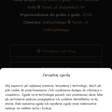
Króla
Toruń, ul. Bażyńskich 19
Wyprowadzenie do grobu o godz.
12:00
Cmentarz:
Gałczyńskiego
Toruń, ul.
Gałczyńskiego
Udostępnij nekrolog
✿ Zamów kwiaty
Zarządzaj zgodą
Aby zapewnić jak najlepsze wrażenia, korzystamy z technologii, takich jak
pliki cookie, do przechowywania i/lub uzyskiwania dostępu do informacji o
urządzeniu. Zgoda na te technologie pozwoli nam przetwarzać dane, takie
jak zachowanie podczas przeglądania lub unikalne identyfikatory na tej
stronie. Brak wyrażenia zgody lub wycofanie zgody może niekorzystnie
wpłynąć na niektóre cechy i funkcje.