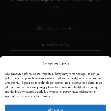
80
Udostępnij nekrolog
✿ Zamów kwiaty
Zarządzaj zgodą
Aby zapewnić jak najlepsze wrażenia, korzystamy z technologii, takich jak
pliki cookie, do przechowywania i/lub uzyskiwania dostępu do informacji o
urządzeniu. Zgoda na te technologie pozwoli nam przetwarzać dane, takie
jak zachowanie podczas przeglądania lub unikalne identyfikatory na tej
stronie. Brak wyrażenia zgody lub wycofanie zgody może niekorzystnie
Napędzane przez technologię
wpłynąć na niektóre cechy i funkcje.
Akceptuję