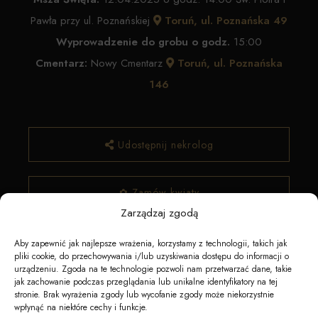
Pawła przy ul. Poznańskiej
Toruń, ul. Poznańska 49
Wyprowadzenie do grobu o godz.
15:00
Cmentarz:
Nowy Cmentarz
Toruń, ul. Poznańska
146
Udostępnij nekrolog
✿ Zamów kwiaty
Zarządzaj zgodą
Aby zapewnić jak najlepsze wrażenia, korzystamy z technologii, takich jak
pliki cookie, do przechowywania i/lub uzyskiwania dostępu do informacji o
urządzeniu. Zgoda na te technologie pozwoli nam przetwarzać dane, takie
jak zachowanie podczas przeglądania lub unikalne identyfikatory na tej
stronie. Brak wyrażenia zgody lub wycofanie zgody może niekorzystnie
wpłynąć na niektóre cechy i funkcje.