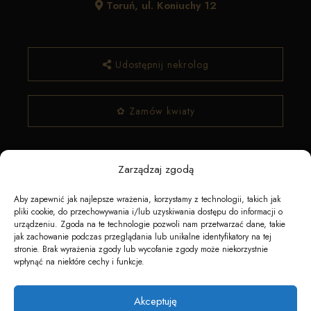
Toruń, ul. Koniuchy 12
Udostępnij nekrolog
✿ Zamów kwiaty
Zarządzaj zgodą
Aby zapewnić jak najlepsze wrażenia, korzystamy z technologii, takich jak
pliki cookie, do przechowywania i/lub uzyskiwania dostępu do informacji o
urządzeniu. Zgoda na te technologie pozwoli nam przetwarzać dane, takie
jak zachowanie podczas przeglądania lub unikalne identyfikatory na tej
Napędzane przez technologię
stronie. Brak wyrażenia zgody lub wycofanie zgody może niekorzystnie
wpłynąć na niektóre cechy i funkcje.
Akceptuję