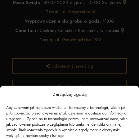
Msza Święta:
30.07.2022 o godz. 10:00 Św. Janów
Toruń, ul. Kopernika 6
Wyprowadzenie do grobu o godz.
11:00
Cmentarz:
Centrany Cmentarz Komunalny w Toruniu
Toruń, ul. Grudziądzka 192
Udostępnij nekrolog
✿ Zamów kwiaty
Zarządzaj zgodą
Aby zapewnić jak najlepsze wrażenia, korzystamy z technologii, takich jak
pliki cookie, do przechowywania i/lub uzyskiwania dostępu do informacji o
urządzeniu. Zgoda na te technologie pozwoli nam przetwarzać dane, takie
jak zachowanie podczas przeglądania lub unikalne identyfikatory na tej
stronie. Brak wyrażenia zgody lub wycofanie zgody może niekorzystnie
wpłynąć na niektóre cechy i funkcje.