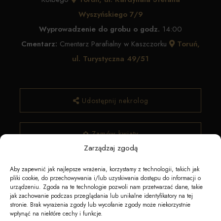
Wyszyńskiego 7/9
Wyprowadzenie do grobu o godz.
14:00
Cmentarz:
Cmentarz Parafialny w Kaszczorku
Toruń,
ul. Turystyczna 49/51
Udostępnij nekrolog
✿ Zamów kwiaty
Zarządzaj zgodą
Aby zapewnić jak najlepsze wrażenia, korzystamy z technologii, takich jak
pliki cookie, do przechowywania i/lub uzyskiwania dostępu do informacji o
urządzeniu. Zgoda na te technologie pozwoli nam przetwarzać dane, takie
jak zachowanie podczas przeglądania lub unikalne identyfikatory na tej
stronie. Brak wyrażenia zgody lub wycofanie zgody może niekorzystnie
wpłynąć na niektóre cechy i funkcje.