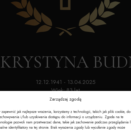
Akcesoria
Nagrobki
e-Nekrologi
. KRYSTYNA BU
12.12.1941 - 13.04.2025
Wiek: 83 lat
Zarządzaj zgodą
 zapewnić jak najlepsze wrażenia, korzystamy z technologii, takich jak pliki cookie, do
echowywania i/lub uzyskiwania dostępu do informacji o urządzeniu. Zgoda na te
hnologie pozwoli nam przetwarzać dane, takie jak zachowanie podczas przeglądania 
kalne identyfikatory na tej stronie. Brak wyrażenia zgody lub wycofanie zgody może