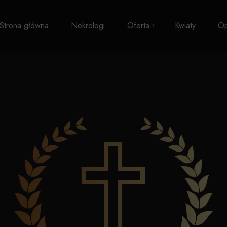
Strona główna
Nekrologi
Oferta
Kwiaty
Op
Pogrzeby z trumną
Kremacje
Pogrzeby wyznaniowe
Pogrzeby świeckie
Transport zwłok
Formalności i zasiłki
Kosmetyka pośmiertna
Kaplice