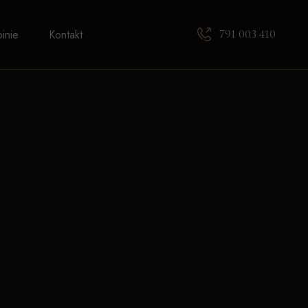
791 003 410
inie
Kontakt