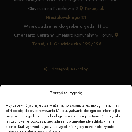
Chrystusa na Rubinkowie 2
Toruń, ul.
Niesiołowskiego 21
Wyprowadzenie do grobu o godz.
11:00
Cmentarz:
Centralny Cmentarz Komunalny w Toruniu
Toruń, ul. Grudziądzka 192/196
Udostępnij nekrolog
✿ Zamów kwiaty
Zarządzaj zgodą
Aby zapewnić jak najlepsze wrażenia, korzystamy z technologii, takich jak
pliki cookie, do przechowywania i/lub uzyskiwania dostępu do informacji o
urządzeniu. Zgoda na te technologie pozwoli nam przetwarzać dane, takie
jak zachowanie podczas przeglądania lub unikalne identyfikatory na tej
stronie. Brak wyrażenia zgody lub wycofanie zgody może niekorzystnie
wpłynąć na niektóre cechy i funkcje.