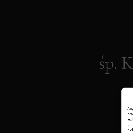
śp.
Aby
prz
tec
uni
nie