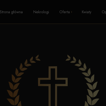
Strona główna
Nekrologi
Oferta
Kwiaty
Op
Pogrzeby z trumną
Kremacje
Pogrzeby wyznaniowe
Pogrzeby świeckie
Transport zwłok
Formalności i zasiłki
Kosmetyka pośmiertna
Kaplice