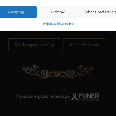
Data pogrzebu:
21.02.2026
6 o godz. 10:00 Św. M.M. Kolbego
Toruń, ul. Kardynała St
Akceptuję
Odmów
Zobacz preferencj
Wyprowadzenie do grobu o godz.
11:00
Polityka plików cookies
Cmentarz:
Wybickiego
Toruń, ul. Wybickiego 78-80
Udostępnij nekrolog
✿ Zamów kwiaty
Napędzane przez technologię