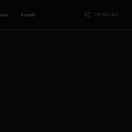
791 003 410
inie
Kontakt