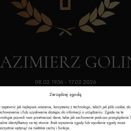
Akcesoria
Nagrobki
e-Nekrologi
 KAZIMIERZ GOLI
08.02.1936 - 17.02.2026
Wiek: 90 lat
Zarządzaj zgodą
 zapewnić jak najlepsze wrażenia, korzystamy z technologii, takich jak pliki cookie, do
echowywania i/lub uzyskiwania dostępu do informacji o urządzeniu. Zgoda na te
hnologie pozwoli nam przetwarzać dane, takie jak zachowanie podczas przeglądania 
kalne identyfikatory na tej stronie. Brak wyrażenia zgody lub wycofanie zgody może
korzystnie wpłynąć na niektóre cechy i funkcje.