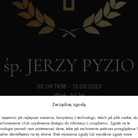
Akcesoria
Nagrobki
e-Nekrologi
śp. JERZY PYZIO
02.09.1958 - 15.03.2023
Wiek: 64 lat
Zarządzaj zgodą
 zapewnić jak najlepsze wrażenia, korzystamy z technologii, takich jak pliki cookie, do
echowywania i/lub uzyskiwania dostępu do informacji o urządzeniu. Zgoda na te
hnologie pozwoli nam przetwarzać dane, takie jak zachowanie podczas przeglądania 
kalne identyfikatory na tej stronie. Brak wyrażenia zgody lub wycofanie zgody może