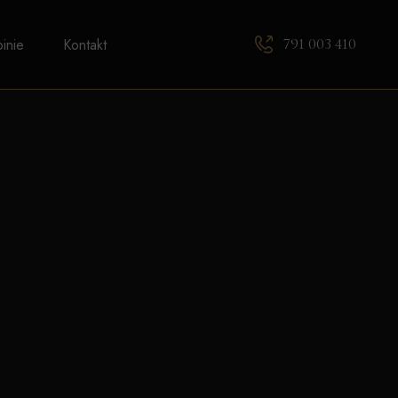
791 003 410
inie
Kontakt