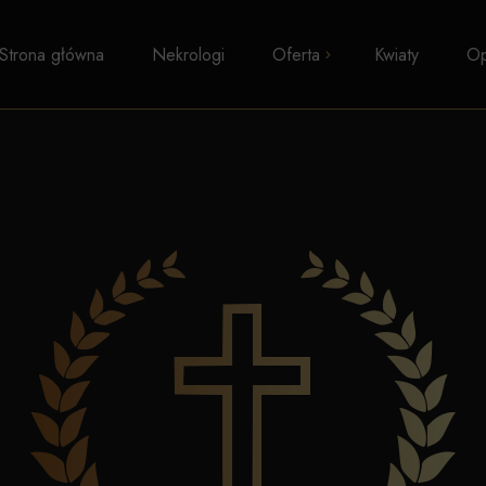
Strona główna
Nekrologi
Oferta
Kwiaty
Op
Pogrzeby z trumną
Kremacje
Pogrzeby wyznaniowe
Pogrzeby świeckie
Transport zwłok
Formalności i zasiłki
Kosmetyka pośmiertna
Kaplice