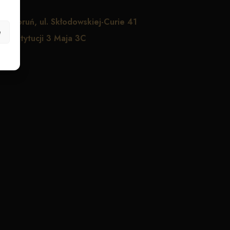
1
Toruń, ul. Skłodowskiej-Curie 41
e
. Konstytucji 3 Maja 3C