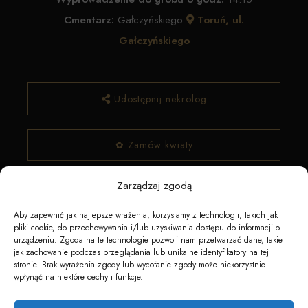
Cmentarz:
Gałczyńskiego
Toruń, ul.
Gałczyńskiego
Udostępnij nekrolog
✿ Zamów kwiaty
Zarządzaj zgodą
Aby zapewnić jak najlepsze wrażenia, korzystamy z technologii, takich jak
pliki cookie, do przechowywania i/lub uzyskiwania dostępu do informacji o
urządzeniu. Zgoda na te technologie pozwoli nam przetwarzać dane, takie
jak zachowanie podczas przeglądania lub unikalne identyfikatory na tej
stronie. Brak wyrażenia zgody lub wycofanie zgody może niekorzystnie
wpłynąć na niektóre cechy i funkcje.
Napędzane przez technologię