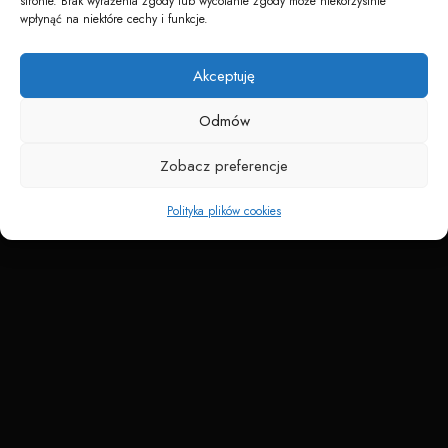
stronie. Brak wyrażenia zgody lub wycofanie zgody może niekorzystnie
wpłynąć na niektóre cechy i funkcje.
Akceptuję
Napędzane przez technologię
Odmów
Zobacz preferencje
Polityka plików cookies