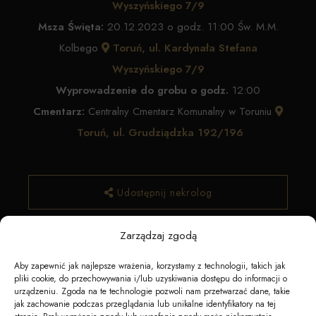
Wyszyńskiego 7/9
Msza Święta:
20.12.2023 o godz. 11:00 Św. M.M.
Kolbego
Toruń, ul. Kardynała Stefana
Wyszyńskiego 7/9
Wyprowadzenie do grobu o godz.
12:00
Cmentarz:
Centralny Cmentarz Komunalny w Toruniu
Toruń, ul. Grudziądzka 192/196
Udostępnij nekrolog
Zarządzaj zgodą
✿ Zamów kwiaty
Aby zapewnić jak najlepsze wrażenia, korzystamy z technologii, takich jak
pliki cookie, do przechowywania i/lub uzyskiwania dostępu do informacji o
urządzeniu. Zgoda na te technologie pozwoli nam przetwarzać dane, takie
jak zachowanie podczas przeglądania lub unikalne identyfikatory na tej