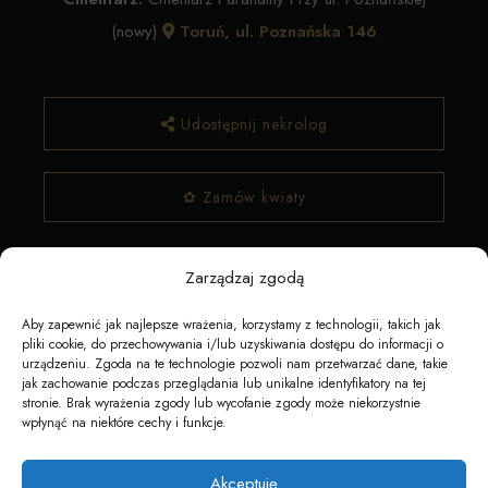
(nowy)
Toruń, ul. Poznańska 146
Udostępnij nekrolog
✿ Zamów kwiaty
Zarządzaj zgodą
Aby zapewnić jak najlepsze wrażenia, korzystamy z technologii, takich jak
pliki cookie, do przechowywania i/lub uzyskiwania dostępu do informacji o
urządzeniu. Zgoda na te technologie pozwoli nam przetwarzać dane, takie
jak zachowanie podczas przeglądania lub unikalne identyfikatory na tej
stronie. Brak wyrażenia zgody lub wycofanie zgody może niekorzystnie
Napędzane przez technologię
wpłynąć na niektóre cechy i funkcje.
Akceptuję