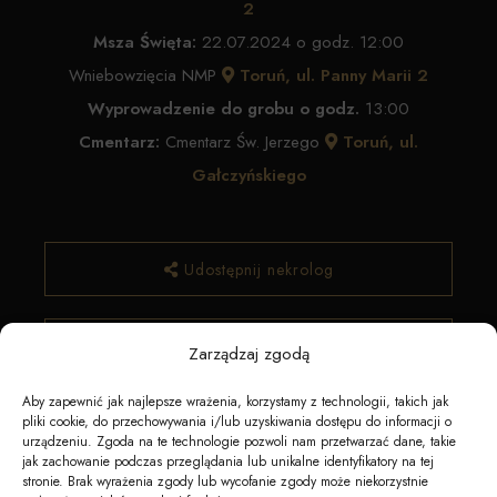
2
Msza Święta:
22.07.2024 o godz. 12:00
Wniebowzięcia NMP
Toruń, ul. Panny Marii 2
Wyprowadzenie do grobu o godz.
13:00
Cmentarz:
Cmentarz Św. Jerzego
Toruń, ul.
Gałczyńskiego
Udostępnij nekrolog
✿ Zamów kwiaty
Zarządzaj zgodą
Aby zapewnić jak najlepsze wrażenia, korzystamy z technologii, takich jak
pliki cookie, do przechowywania i/lub uzyskiwania dostępu do informacji o
urządzeniu. Zgoda na te technologie pozwoli nam przetwarzać dane, takie
jak zachowanie podczas przeglądania lub unikalne identyfikatory na tej
stronie. Brak wyrażenia zgody lub wycofanie zgody może niekorzystnie