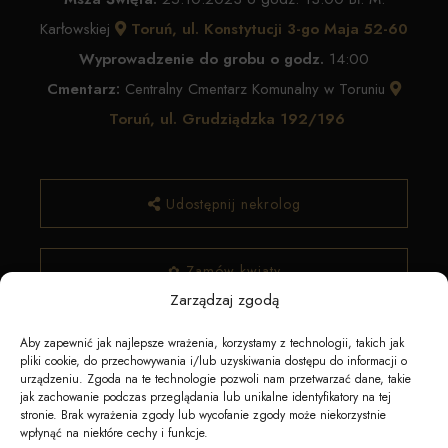
Karłowskiej
Toruń, ul. Konstytucji 3-go Maja 52-60
Wyprowadzenie do grobu o godz.
14:00
Cmentarz:
Centralny Cmentarz Komunalny w Toruniu
Toruń, ul. Grudziądzka 192/196
Udostępnij nekrolog
✿ Zamów kwiaty
Zarządzaj zgodą
Aby zapewnić jak najlepsze wrażenia, korzystamy z technologii, takich jak
pliki cookie, do przechowywania i/lub uzyskiwania dostępu do informacji o
urządzeniu. Zgoda na te technologie pozwoli nam przetwarzać dane, takie
jak zachowanie podczas przeglądania lub unikalne identyfikatory na tej
stronie. Brak wyrażenia zgody lub wycofanie zgody może niekorzystnie
wpłynąć na niektóre cechy i funkcje.