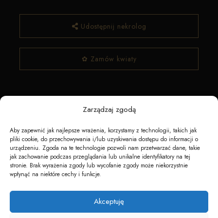
Udostępnij nekrolog
✿ Zamów kwiaty
Zarządzaj zgodą
Aby zapewnić jak najlepsze wrażenia, korzystamy z technologii, takich jak
pliki cookie, do przechowywania i/lub uzyskiwania dostępu do informacji o
urządzeniu. Zgoda na te technologie pozwoli nam przetwarzać dane, takie
Napędzane przez technologię
jak zachowanie podczas przeglądania lub unikalne identyfikatory na tej
stronie. Brak wyrażenia zgody lub wycofanie zgody może niekorzystnie
wpłynąć na niektóre cechy i funkcje.
Akceptuję