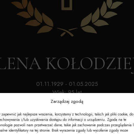
Akcesoria
Nagrobki
e-Nekrologi
ELENA KOŁODZI
01.11.1929 - 01.05.2025
Wiek: 95 lat
Zarządzaj zgodą
 zapewnić jak najlepsze wrażenia, korzystamy z technologii, takich jak pliki cookie, do
echowywania i/lub uzyskiwania dostępu do informacji o urządzeniu. Zgoda na te
hnologie pozwoli nam przetwarzać dane, takie jak zachowanie podczas przeglądania 
kalne identyfikatory na tej stronie. Brak wyrażenia zgody lub wycofanie zgody może