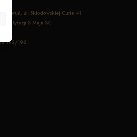
1
Toruń, ul. Skłodowskiej-Curie 41
e
. Konstytucji 3 Maja 3C
zka 192/196