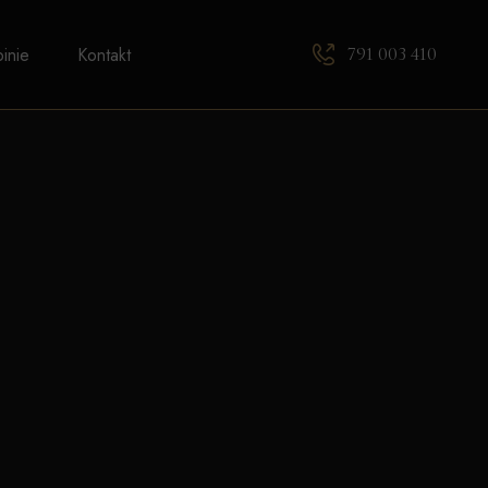
791 003 410
inie
Kontakt