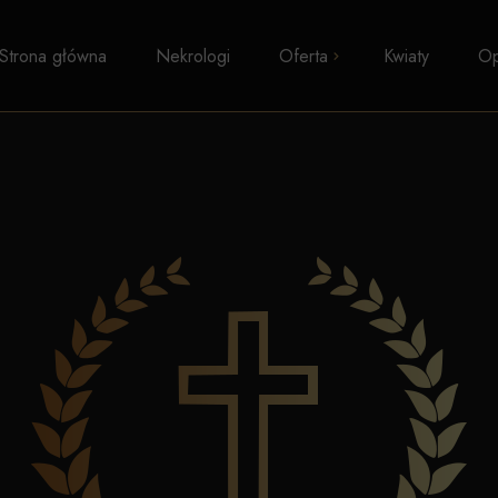
Strona główna
Nekrologi
Oferta
Kwiaty
Op
Pogrzeby z trumną
Kremacje
Pogrzeby wyznaniowe
Pogrzeby świeckie
Transport zwłok
Formalności i zasiłki
Kosmetyka pośmiertna
Kaplice