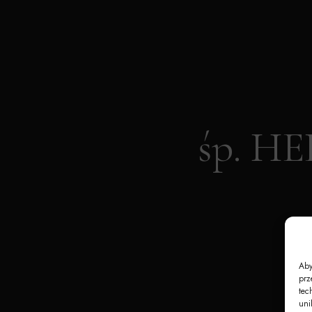
śp. H
Aby
prz
tec
uni