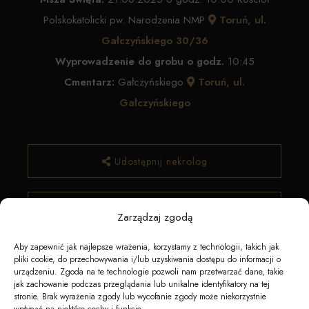
Polskokatolicki pw. Narodzenia NMP
Toruń, ul.
Gałczyńskiego 30/36
Wyprowadzenie do grobu o godz.
10:45
Cmentarz:
Gałczyńskiego
Toruń, ul.
Gałczyńskiego
Udostępnij nekrolog
✿ Zamów kwiaty
Zarządzaj zgodą
Aby zapewnić jak najlepsze wrażenia, korzystamy z technologii, takich jak
pliki cookie, do przechowywania i/lub uzyskiwania dostępu do informacji o
urządzeniu. Zgoda na te technologie pozwoli nam przetwarzać dane, takie
jak zachowanie podczas przeglądania lub unikalne identyfikatory na tej
stronie. Brak wyrażenia zgody lub wycofanie zgody może niekorzystnie
wpłynąć na niektóre cechy i funkcje.