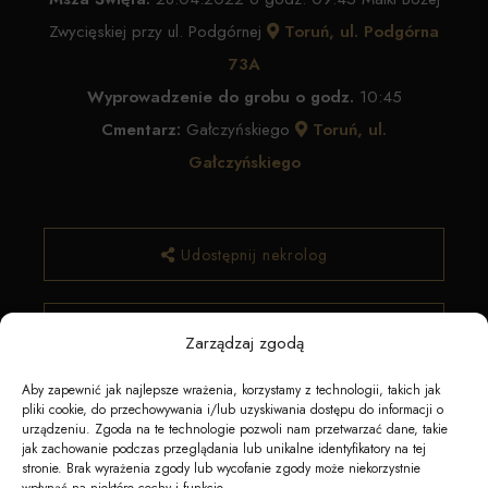
Zwycięskiej przy ul. Podgórnej
Toruń, ul. Podgórna
73A
Wyprowadzenie do grobu o godz.
10:45
Cmentarz:
Gałczyńskiego
Toruń, ul.
Gałczyńskiego
Udostępnij nekrolog
✿ Zamów kwiaty
Zarządzaj zgodą
Aby zapewnić jak najlepsze wrażenia, korzystamy z technologii, takich jak
pliki cookie, do przechowywania i/lub uzyskiwania dostępu do informacji o
urządzeniu. Zgoda na te technologie pozwoli nam przetwarzać dane, takie
jak zachowanie podczas przeglądania lub unikalne identyfikatory na tej
stronie. Brak wyrażenia zgody lub wycofanie zgody może niekorzystnie
wpłynąć na niektóre cechy i funkcje.