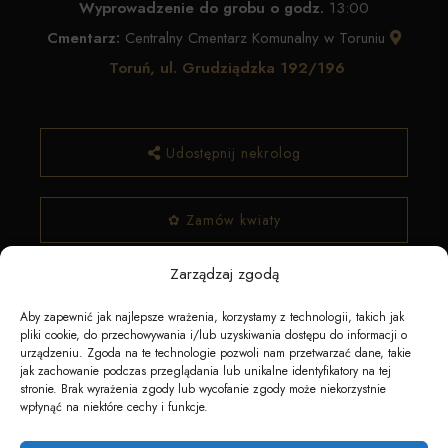
Wyprowadzenie do grobu o godz.
13:00
Cmentarz:
Centralny Cmentarz Komunalny w Toruniu
Toruń, ul. Grudziądzka 192/196
Udostępnij nekrolog
✿ Zamów kwiaty
Zarządzaj zgodą
Aby zapewnić jak najlepsze wrażenia, korzystamy z technologii, takich jak
pliki cookie, do przechowywania i/lub uzyskiwania dostępu do informacji o
urządzeniu. Zgoda na te technologie pozwoli nam przetwarzać dane, takie
jak zachowanie podczas przeglądania lub unikalne identyfikatory na tej
stronie. Brak wyrażenia zgody lub wycofanie zgody może niekorzystnie
wpłynąć na niektóre cechy i funkcje.
Napędzane przez technologię