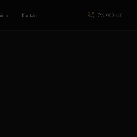
791 003 410
inie
Kontakt