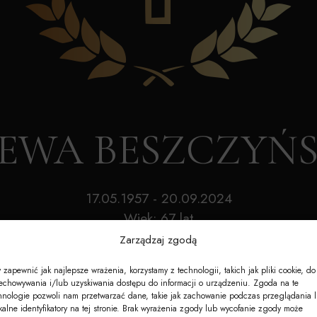
Akcesoria
Nagrobki
e-Nekrologi
. EWA BESZCZYŃ
17.05.1957 - 20.09.2024
Wiek: 67 lat
Zarządzaj zgodą
 zapewnić jak najlepsze wrażenia, korzystamy z technologii, takich jak pliki cookie, do
echowywania i/lub uzyskiwania dostępu do informacji o urządzeniu. Zgoda na te
hnologie pozwoli nam przetwarzać dane, takie jak zachowanie podczas przeglądania 
kalne identyfikatory na tej stronie. Brak wyrażenia zgody lub wycofanie zgody może