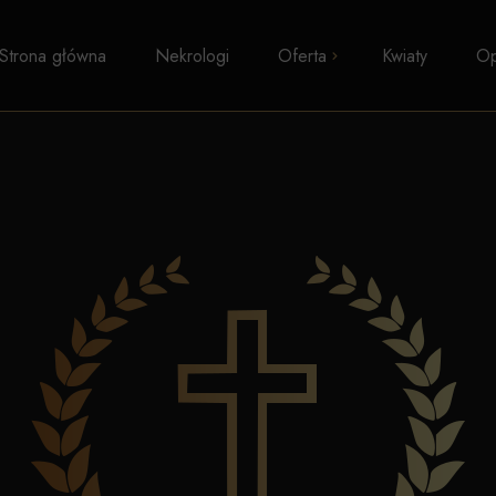
Strona główna
Nekrologi
Oferta
Kwiaty
Op
Pogrzeby z trumną
Kremacje
Pogrzeby wyznaniowe
Pogrzeby świeckie
Transport zwłok
Formalności i zasiłki
Kosmetyka pośmiertna
Kaplice