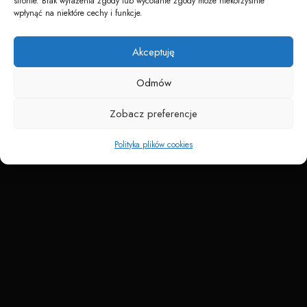
stronie. Brak wyrażenia zgody lub wycofanie zgody może niekorzystnie
wpłynąć na niektóre cechy i funkcje.
Akceptuję
Napędzane przez technologię
Odmów
Zobacz preferencje
Polityka plików cookies