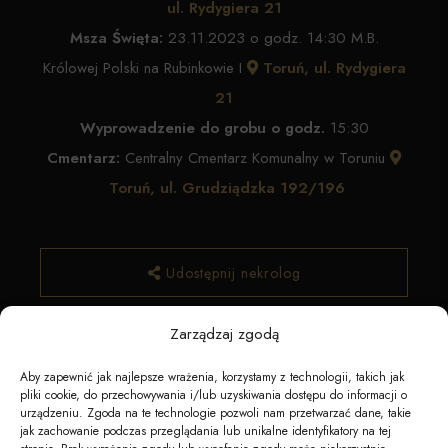
ul. Rydygiera 21
Msza Święta:
23.11.2023 o godz. 14:30 M.B.
Królowej Polski na Rubinkowie I
Toruń, ul. Rydygiera
21
Wyprowadzenie do grobu o godz.
15:30
Cmentarz:
Centralny Cmentarz Komunalny w Toruniu
Toruń, ul. Grudziądzka 192/196
Udostępnij nekrolog
Zarządzaj zgodą
✿ Zamów kwiaty
Aby zapewnić jak najlepsze wrażenia, korzystamy z technologii, takich jak
pliki cookie, do przechowywania i/lub uzyskiwania dostępu do informacji o
urządzeniu. Zgoda na te technologie pozwoli nam przetwarzać dane, takie
jak zachowanie podczas przeglądania lub unikalne identyfikatory na tej