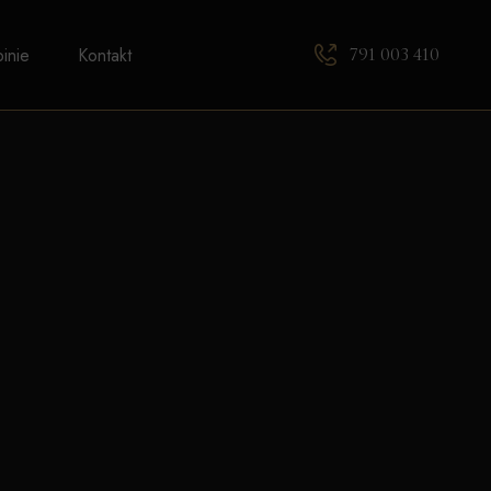
791 003 410
inie
Kontakt