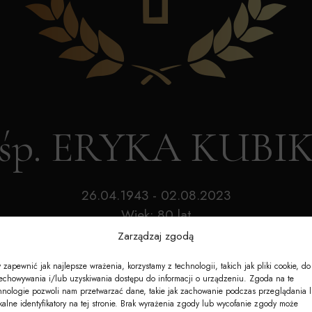
Akcesoria
Nagrobki
e-Nekrologi
śp. ERYKA KUBI
26.04.1943 - 02.08.2023
Wiek: 80 lat
Zarządzaj zgodą
 zapewnić jak najlepsze wrażenia, korzystamy z technologii, takich jak pliki cookie, do
echowywania i/lub uzyskiwania dostępu do informacji o urządzeniu. Zgoda na te
hnologie pozwoli nam przetwarzać dane, takie jak zachowanie podczas przeglądania 
kalne identyfikatory na tej stronie. Brak wyrażenia zgody lub wycofanie zgody może