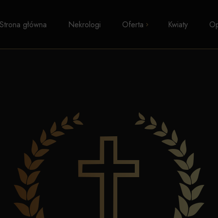
Strona główna
Nekrologi
Oferta
Kwiaty
Op
Pogrzeby z trumną
Kremacje
Pogrzeby wyznaniowe
Pogrzeby świeckie
Transport zwłok
Formalności i zasiłki
Kosmetyka pośmiertna
Kaplice