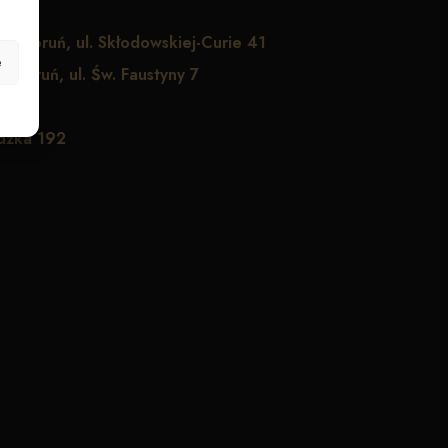
1
Toruń, ul. Skłodowskiej-Curie 41
e
Toruń, ul. Św. Faustyny 7
ądzka 192