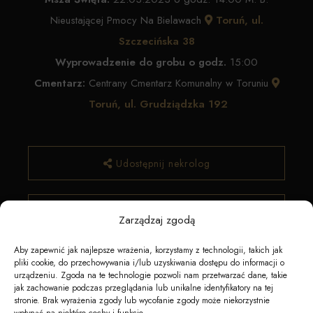
Nieustającej Pmocy Na Bielawach
Toruń, ul.
Szczecińska 38
Wyprowadzenie do grobu o godz.
15:00
Cmentarz:
Centrany Cmentarz Komunalny w Toruniu
Toruń, ul. Grudziądzka 192
Udostępnij nekrolog
✿ Zamów kwiaty
Zarządzaj zgodą
Aby zapewnić jak najlepsze wrażenia, korzystamy z technologii, takich jak
pliki cookie, do przechowywania i/lub uzyskiwania dostępu do informacji o
urządzeniu. Zgoda na te technologie pozwoli nam przetwarzać dane, takie
jak zachowanie podczas przeglądania lub unikalne identyfikatory na tej
stronie. Brak wyrażenia zgody lub wycofanie zgody może niekorzystnie
wpłynąć na niektóre cechy i funkcje.