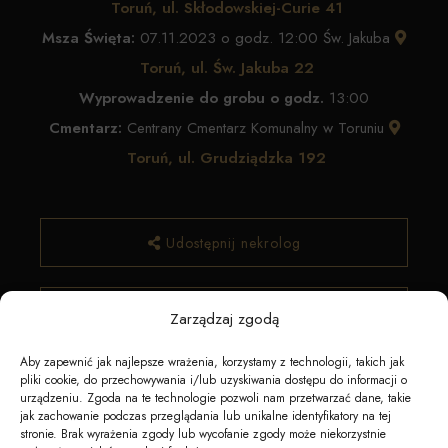
Toruń, ul. Skłodowskiej-Curie 41
Msza Święta:
07.11.2023 o godz. 12:00 Św. Jakuba
Toruń, ul. Św. Jakuba 22
Wyprowadzenie do grobu o godz.
13:00
Cmentarz:
Centrany Cmentarz Komunalny w Toruniu
Toruń, ul. Grudziądzka 192
Udostępnij nekrolog
✿ Zamów kwiaty
Zarządzaj zgodą
Aby zapewnić jak najlepsze wrażenia, korzystamy z technologii, takich jak
pliki cookie, do przechowywania i/lub uzyskiwania dostępu do informacji o
urządzeniu. Zgoda na te technologie pozwoli nam przetwarzać dane, takie
jak zachowanie podczas przeglądania lub unikalne identyfikatory na tej
stronie. Brak wyrażenia zgody lub wycofanie zgody może niekorzystnie